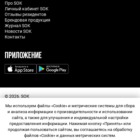
Про SOK
Личный кабинет SOK
Отзывы резидентов
Брендовая продукция
Журнал SOK
Новости SOK
Контакты
ПРИЛОЖЕНИЕ
©️ 2026, SOK
Договор оферта
Мы используем файлы «Cookie» и метрические системы для сбора
Политика обработки персональных данных
Прайс-лист
и анализа информации о производительности и использовании
Правила посещения
сайта, а также для улучшения и индивидуальной настройки
Правила использования промокодов
предоставления информации. Нажимая кнопку «Принять» или
Согласие на обработку персональных данных
продолжая пользоваться сайтом, вы соглашаетесь на обработку
Договор оферта Сообщества
Служба поддержки
файлов «Cookie» и данных метрических систем.
Правила Сообщества