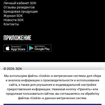
Личный кабинет SOK
Отзывы резидентов
Брендовая продукция
Журнал SOK
Новости SOK
Контакты
ПРИЛОЖЕНИЕ
©️ 2026, SOK
Договор оферта
Мы используем файлы «Cookie» и метрические системы для сбора
Политика обработки персональных данных
Прайс-лист
и анализа информации о производительности и использовании
Правила посещения
сайта, а также для улучшения и индивидуальной настройки
Правила использования промокодов
предоставления информации. Нажимая кнопку «Принять» или
Согласие на обработку персональных данных
продолжая пользоваться сайтом, вы соглашаетесь на обработку
Договор оферта Сообщества
Служба поддержки
файлов «Cookie» и данных метрических систем.
Правила Сообщества