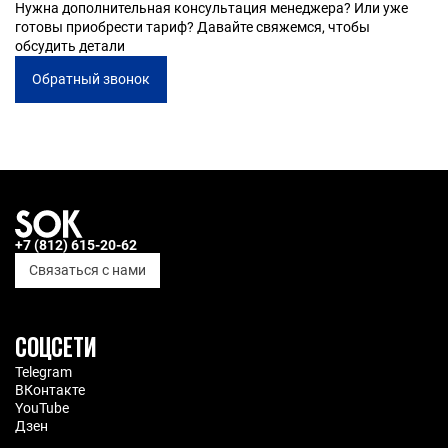
Нужна дополнительная консультация менеджера? Или уже
- идеально: 30 градусов на небольших оборотах до 800
готовы приобрести тариф? Давайте свяжемся, чтобы
- сам карман не гладить (вокруг можно)
обсудить детали
Состав футболки: 100% хлопок. Состав худи: 65% хлопок,
Обратный звонок
35% полиэстер
Сумка
- в машинке не стирать, лучше протирать загрязнения
влажными салфетками. Личный лайфхак — следы
хорошо убирает салфетка для экранов или мягкая из
микрофибры
Состав сумки: 100% ПВХ
+7 (812) 615-20-62
Связаться с нами
СОЦСЕТИ
Telegram
ВКонтакте
YouTube
Дзен