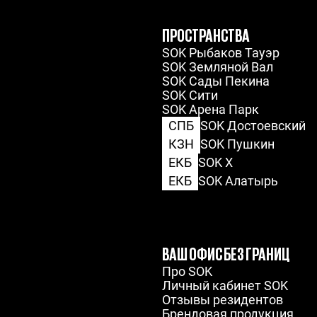
ПРОСТРАНСТВА
SOK Рыбаков Тауэр
SOK Земляной Вал
SOK Сады Пекина
SOK Сити
SOK Арена Парк
СПБ
SOK Достоевский
КЗН
SOK Пушкин
ЕКБ
SOK X
ЕКБ
SOK Алатырь
ВАШ ОФИС БЕЗ ГРАНИЦ
Про SOK
Личный кабинет SOK
Отзывы резидентов
Брендовая продукция