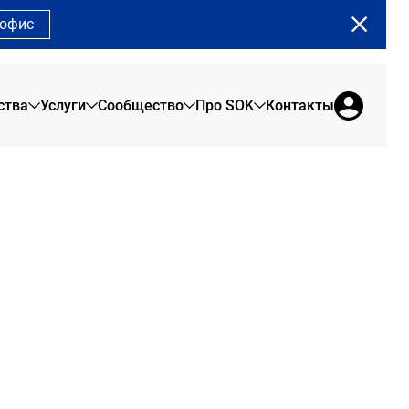
 офис
ства
Услуги
Сообщество
Про SOK
Контакты
Достоевский
О нас
Сервисные офисы
Сообщество SOK
Брендовая продукция
Офис на 1 день
Программа лояльности
Отзывы резидентов
Коворкинг
Сотрудникам
Новости SOK
Переговорные
Журнал SOK
Конференц-зал
Мероприятия SOK
Акции в SOK