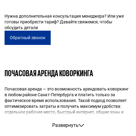
полноценной работе без дополнительных затрат.
день. Мы предлагаем гибкие варианты аренды — от
одного часа до полной смены, с возможностью
Нужна дополнительная консультация менеджера? Или уже
продления. Такой формат удобен как для
готовы приобрести тариф? Давайте свяжемся, чтобы
краткосрочных задач, так и для регулярной работы.
обсудить детали
Обратный звонок
ПОЧАСОВАЯ АРЕНДА КОВОРКИНГА
Почасовая аренда — это возможность арендовать коворкинг
в любом районе Санкт-Петербурга и платить только за
фактическое время использования. Такой подход позволяет
оптимизировать затраты и получить максимум удобства:
отдельное рабочее место, быстрый интернет, общие зоны и
возможность использовать переговорный кабинет.
Если вас интересует, сколько стоит коворкинг в час, то ответ
Развернуть
зависит от выбранной локации, наполнения и количества
дополнительных услуг. В среднем стоимость рабочего места в