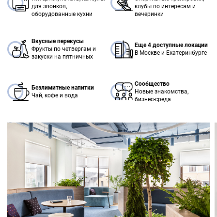
для звонков,
клубы по интересам и
оборудованные кухни
вечеринки
Вкусные перекусы
Еще 4 доступные локации
Фрукты по четвергам и
В Москве и Екатеринбурге
закуски на пятничных
Сообщество
Безлимитные напитки
Новые знакомства,
Чай, кофе и вода
бизнес-среда