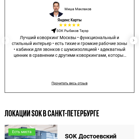
Миша Маклаков
★
★
★
★
★
SOK Рыбаков Тауэр
Лучший коворкинг Москвы • функциональный и
стильный интерьер • есть тихие и громкие рабочие зоны
• кабинки для звонков с шумоизоляцией • адекватный
ценник в сравнении с другими коворкингами, которые
не сильно дешевле, но существенно проигрывают в
качестве
Прочитать весь отзыв
ЛОКАЦИИ SOK В САНКТ-ПЕТЕРБУРГЕ
Есть места
SOK Достоевский