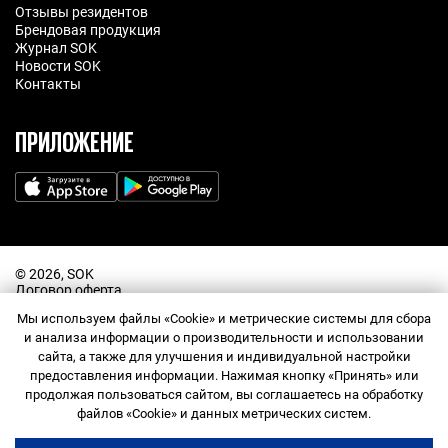
Отзывы резидентов
Брендовая продукция
Журнал SOK
Новости SOK
Контакты
ПРИЛОЖЕНИЕ
©️ 2026, SOK
Договор оферта
Политика обработки персональных данных
Мы используем файлы «Cookie» и метрические системы для сбора
Прайс-лист
и анализа информации о производительности и использовании
Правила посещения
Правила использования промокодов
сайта, а также для улучшения и индивидуальной настройки
Согласие на обработку персональных данных
предоставления информации. Нажимая кнопку «Принять» или
Договор оферта Сообщества
продолжая пользоваться сайтом, вы соглашаетесь на обработку
Правила Сообщества
Служба поддержки
файлов «Cookie» и данных метрических систем.
Общество с ограниченной ответственностью «СОК ГРУП»