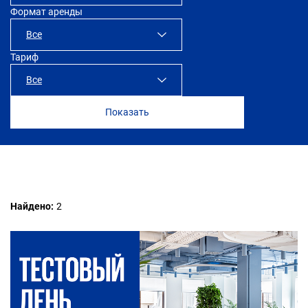
Формат аренды
SOK Достоевский
Все
Тариф
Все
Все
1 день
ПРОФИ
1 месяц
СТАРТ
Найдено:
2