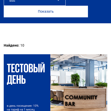
3 часа
ПЛЮС
1 день
ПРОФИ
1 месяц
СТАРТ
Найдено:
10
Пакет посещений