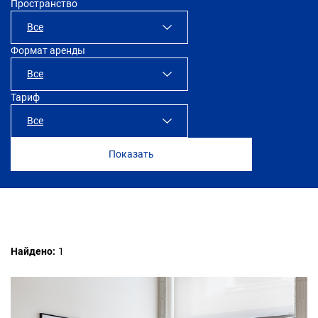
Пространство
Все
Формат аренды
SOK Достоевский
Все
Тариф
Все
Все
1 месяц
ПРОФИ
Найдено:
1