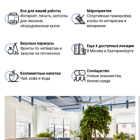
Все для вашей работы
Мероприятия
Интернет, печать, капсулы
Спортивные тренировки,
для звонков,
клубы по интересам и
оборудованные кухни
вечеринки
Вкусные перекусы
Еще 4 доступные локации
Фрукты по четвергам и
В Москве и Екатеринбурге
закуски на пятничных
Сообщество
Безлимитные напитки
Новые знакомства,
Чай, кофе и вода
бизнес-среда